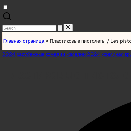
Search
for:
Главная страница
»
Пластиковые пистолеты / Les pist
Posted
2024
зарубежные
комедии
комедии 2024
криминал
кр
in
Пластиковые пистолеты