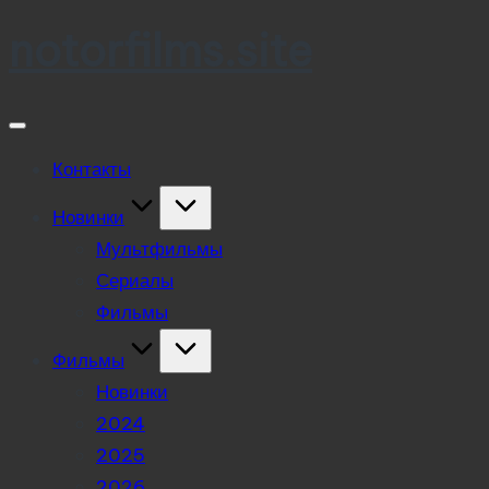
notorfilms.site
Skip
to
content
Контакты
Новинки
Мультфильмы
Сериалы
Фильмы
Фильмы
Новинки
2024
2025
2026