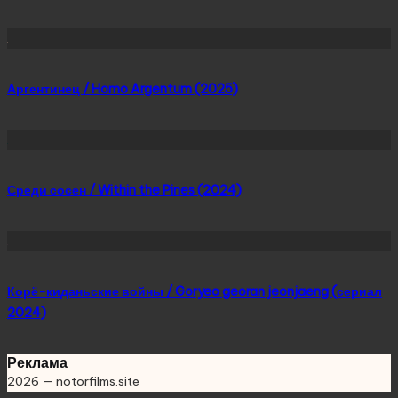
Аргентинец / Homo Argentum (2025)
Среди сосен / Within the Pines (2024)
Корё-киданьские войны / Goryeo georan jeonjaeng (сериал
2024)
Реклама
2026 — notorfilms.site