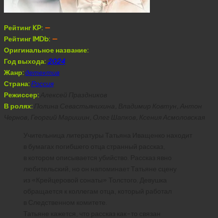
Рейтинг KP:
—
Рейтинг IMDb:
—
Оригинальное название:
Год выхода:
2024
Жанр:
детектив
Страна:
Россия
Режиссер:
Алексей Праздников
В ролях:
Полина Севастьянихина, Владимир Ковтун, Антон
Чернов, Георгий Маришин, Олег Шапков, Ксения Асмоловская
Учительница литературы Татьяна Иващенко находит
в бумагах погибшего отца странный рассказ,
в котором описывается убийство. Рассказ явно
любительский, но он напоминает Татьяне сцену
из «Крейцеровой сонаты» Толстого. Девушка
обращается к коллегам отца, который работал
в Следственном комитете.
Татьяне кажется, что рассказ как-то связан