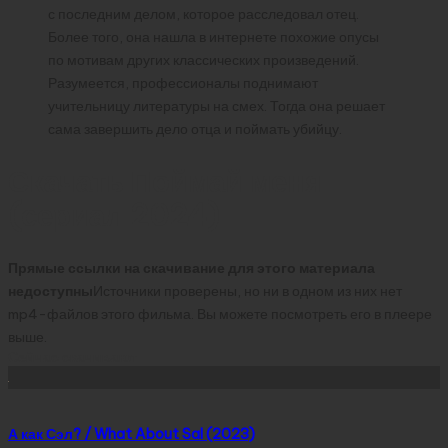
с последним делом, которое расследовал отец.
Более того, она нашла в интернете похожие опусы
по мотивам других классических произведений.
Разумеется, профессионалы поднимают
учительницу литературы на смех. Тогда она решает
сама завершить дело отца и поймать убийцу.
Скачать Поймай меня
(сериал 2024)
Прямые ссылки на скачивание для этого материала
недоступны
Источники проверены, но ни в одном из них нет
mp4-файлов этого фильма. Вы можете посмотреть его в плеере
выше.
Сейчас скачивают
А как Сэл? / What About Sal (2023)