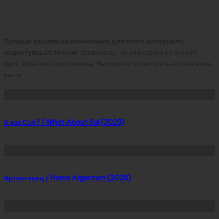
(сериал 2017)
Прямые ссылки на скачивание для этого материала
недоступны
Источники проверены, но ни в одном из них нет
mp4-файлов этого фильма. Вы можете посмотреть его в плеере
выше.
Сейчас скачивают
А как Сэл? / What About Sal (2023)
Аргентинец / Homo Argentum (2025)