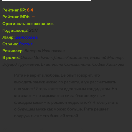
Рейтинг KP:
6.4
Рейтинг IMDb:
—
Оригинальное название:
Год выхода:
2017
Жанр:
мелодрама
Страна:
Россия
Режиссер:
Валерия Ивановская
В ролях:
Ольга Медынич, Дарья Калмыкова, Евгений Миллер,
Эдуард Трухменёв, Екатерина Соломатина, Софья Хилькова
Рита не верит в любовь. Ее опыт говорит, что
выходить замуж нужно по расчету, а уж рассчитывать
она умеет! Игорь кажется идеальным кандидатом. Но
кто знает – не скрывается ли за благополучным
фасадом какой-то роковой недостаток? Чтобы узнать
о будущем муже как можно больше, Рита решает
подружиться с его бывшей женой…
Скачать Всё о его бывшей