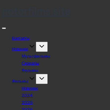
notorfilms.site
Skip
to
content
Контакты
Новинки
Мультфильмы
Сериалы
Фильмы
Фильмы
Новинки
2024
2025
2026