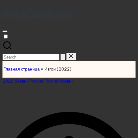
notorfilms.site
Skip
to
content
Search
for:
Главная страница
»
Изгои (2022)
Posted
2022
боевик
Россия
Россия боевик
in
Изгои (2022)