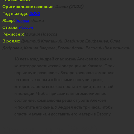
Оригинальное название:
Изгои (2022)
Год выхода:
2022
Жанр:
боевик
, драма
Страна:
Россия
Режиссер:
Михаил Погосов
В ролях:
Дмитрий Клепацкий, Владимир Епифанцев, Олег
Доброван, Карина Зверева, Роман Алоян, Василий Шемякинский
13 лет назад Андрей спас жизнь Алексея во время
контртеррористической операции на Кавказе. С тех
пор их пути разошлись. Захаров основал компанию
на грязные деньги с бывшими сослуживцами,
которые заняли высокие посты в мэрии, налоговой
и полиции. Чтобы присвоить многомиллионное
состояние, компаньоны решают убить Алексея
и похитить его сына. У Андрея есть три часа, чтобы
спасти мальчика и доставить его матери в Европу.
Скачать Изгои (2022)