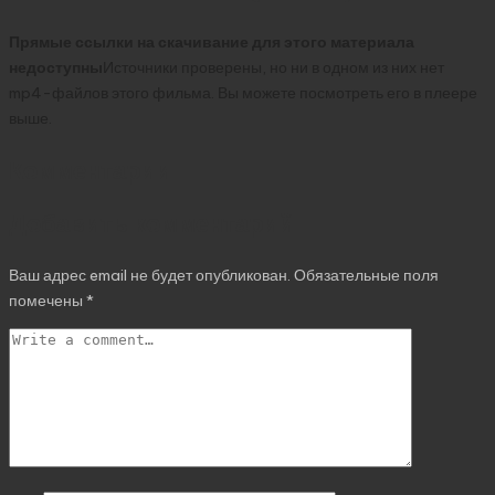
Прямые ссылки на скачивание для этого материала
недоступны
Источники проверены, но ни в одном из них нет
mp4-файлов этого фильма. Вы можете посмотреть его в плеере
выше.
Комментарии
Добавить комментарий
Ваш адрес email не будет опубликован.
Обязательные поля
помечены
*