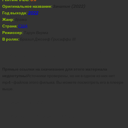
Оригинальное название:
Зачатие (2022)
Год выхода:
2022
Жанр:
драма
Страна:
США
Режиссер:
Тарун Верма
В ролях:
Бразил Джозеф Грисаффи III
Скачать Зачатие (2022)
Прямые ссылки на скачивание для этого материала
недоступны
Источники проверены, но ни в одном из них нет
mp4-файлов этого фильма. Вы можете посмотреть его в плеере
выше.
Комментарии
Добавить комментарий