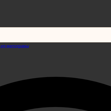
сия мелодрамы
2)