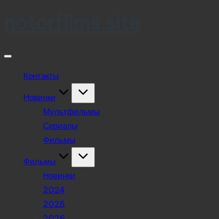
notorfilms.site
Skip
to
content
Контакты
Новинки
Мультфильмы
Сериалы
Фильмы
Фильмы
Новинки
2024
2025
2026