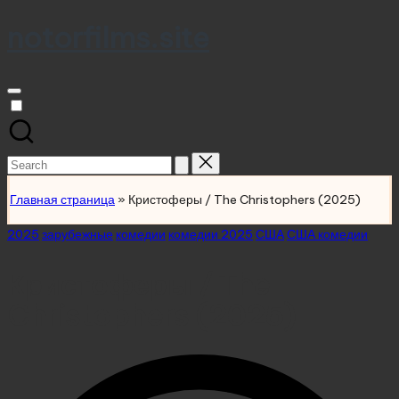
notorfilms.site
Skip
to
content
Search
for:
Главная страница
»
Кристоферы / The Christophers (2025)
Posted
2025
зарубежные
комедии
комедии 2025
США
США комедии
in
Кристоферы / The
Christophers (2025)