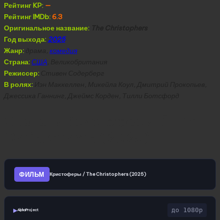
Рейтинг KP:
—
Рейтинг IMDb:
6.3
Оригинальное название:
The Christophers
Год выхода:
2025
Жанр:
драма,
комедия
Страна:
США
, Великобритания
Режиссер:
Стивен Содерберг
В ролях:
Иэн Маккеллен, Микейла Коул, Дмитрий Прокопьев,
Джессика Ганнинг, Джеймс Корден, Тилли Ботсфорд
Скачать Кристоферы / The
Christophers (2025)
ФИЛЬМ
Кристоферы / The Christophers (2025)
до 1080p
▶
AlphaProject